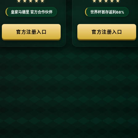
★★★★★
★★★★★
皇家马德里 官方合作伙伴
世界杯首存返利68%
官方注册入口
官方注册入口