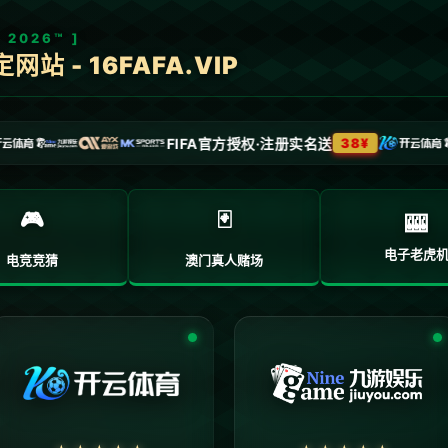
 2026™ ]
站 - 16FAFA.VIP
FIFA官方授权·注册实名送
38¥
🎮
🃏
🎰
电子老虎
电竞竞猜
澳门真人赌场