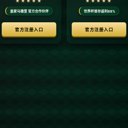
★★★★★
★★★★★
皇家马德里 官方合作伙伴
世界杯首存返利68%
官方注册入口
官方注册入口