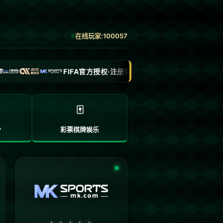
100057
在线玩家:
FIFA官方授权·注册实名送
38¥
🀄️
机
彩票棋牌娱乐