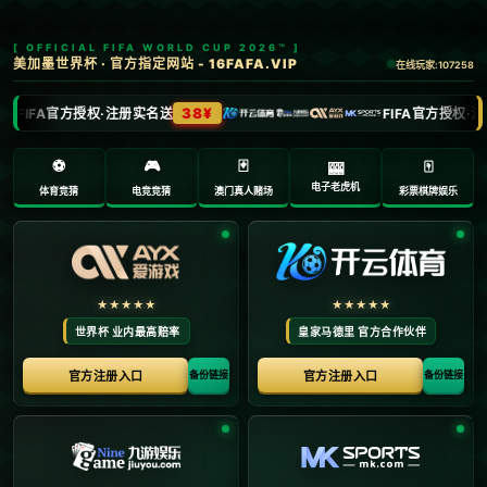
[ OFFICIAL FIFA WORLD CUP 2026™ ]
美加墨世界杯 · 官方指定网站 - 16FAFA.VIP
在线玩家:
107258
38¥
FIFA官方授权·注册实名送
FIFA官方授权·注
⚽️
🎮
🃏
🀄️
🎰
电子老虎机
体育竞猜
电竞竞猜
澳门真人赌场
彩票棋牌娱乐
★★★★★
★★★★★
世界杯 业内最高赔率
皇家马德里 官方合作伙伴
官方注册入口
官方注册入口
备份链接
备份链接