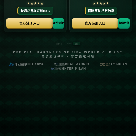
★★★★★
★★★★★
世界杯首存返利68%
国际足联 授权转播
官方注册入口
官方注册入口
备份链接
备份链接
直播平台 ：58261·me
访问
OFFICIAL PARTNERS OF FIFA WORLD CUP 26™
美加墨世界杯 · 官方指定网站
FIFA 2026
REAL MADRID
AC MILAN
INTER MILAN