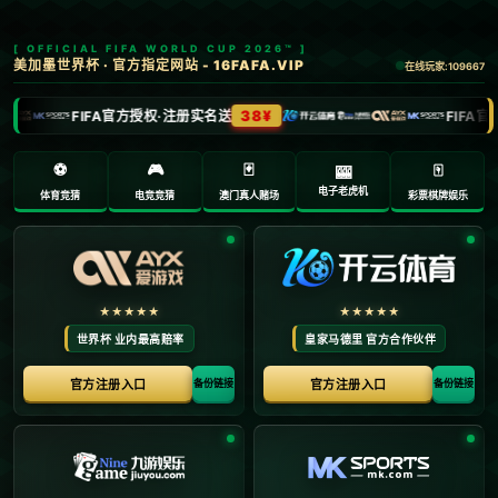
[ OFFICIAL FIFA WORLD CUP 2026™ ]
美加墨世界杯 · 官方指定网站 - 16FAFA.VIP
在线玩家:
109667
38¥
FIFA官方授权·注册实名送
FIFA官
⚽️
🎮
🃏
🀄️
🎰
电子老虎机
体育竞猜
电竞竞猜
澳门真人赌场
彩票棋牌娱乐
★★★★★
★★★★★
世界杯 业内最高赔率
皇家马德里 官方合作伙伴
官方注册入口
官方注册入口
备份链接
备份链接