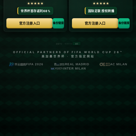
★★★★★
★★★★★
世界杯首存返利68%
国际足联 授权转播
官方注册入口
官方注册入口
备份链接
备份链接
直播平台 ：58261·me
访问
OFFICIAL PARTNERS OF FIFA WORLD CUP 26™
美加墨世界杯 · 官方指定网站
FIFA 2026
REAL MADRID
AC MILAN
INTER MILAN