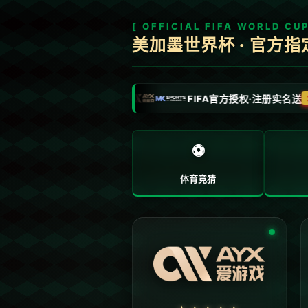
[ OFFICIAL FIFA WORLD CUP
美加墨世界杯 · 官方指定网
FIFA官方授权·注册实名送
38¥
⚽️
体育竞猜