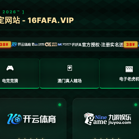
 2026™ ]
站 - 16FAFA.VIP
FIFA官方授权·注册实名送
38¥
🎮
🃏
🎰
电子老虎
电竞竞猜
澳门真人赌场