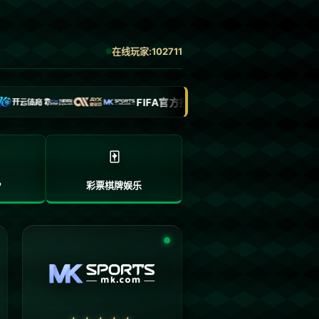
102711
在线玩家:
FIFA官方授权·注册实名送
38¥
🀄️
机
彩票棋牌娱乐