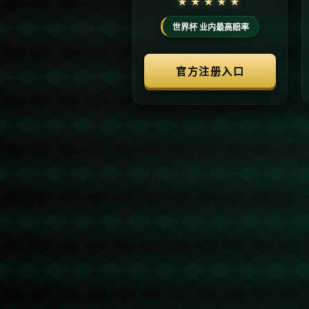
★★★★★
世界杯 业内最高赔率
官方注册入口