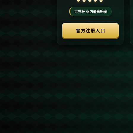
★★★★★
世界杯 业内最高赔率
官方注册入口