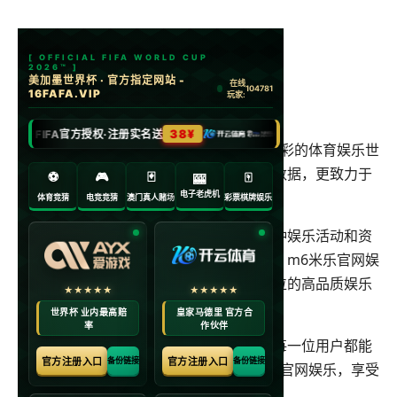
← 返回首页
m6米乐官网娱乐
m6米乐官网娱乐板块为您呈现一个丰富多彩的体育娱乐世
界。我们不仅提供各类体育赛事的直播与数据，更致力于
打造一个互动性强、趣味盎然的娱乐平台。
在这里，您可以找到与体育赛事相关的各种娱乐活动和资
讯，让您的体育观赛体验更加立体和有趣。m6米乐官网娱
乐旨在满足用户多样化的需求，提供全方位的高品质娱乐
服务。
我们不断更新内容，引入创新玩法，确保每一位用户都能
在这里找到属于自己的乐趣。加入m6米乐官网娱乐，享受
非凡的体育娱乐时光。